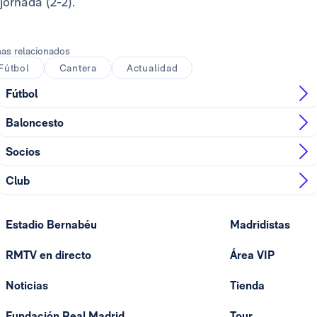
jornada (2-2).
as relacionados
Fútbol
Cantera
Actualidad
Fútbol
Baloncesto
Socios
Club
Estadio Bernabéu
Madridistas
RMTV en directo
Área VIP
Noticias
Tienda
Fundación Real Madrid
Tour