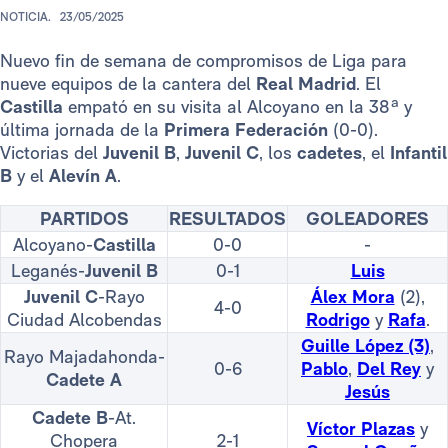
NOTICIA.
23/05/2025
Nuevo fin de semana de compromisos de Liga para
nueve equipos de la cantera del
Real Madrid
. El
Castilla
empató en su visita al Alcoyano en la 38ª y
última jornada de la
Primera Federación
(0-0).
Victorias del
Juvenil B
,
Juvenil C
, los
cadetes
, el
Infantil
B
y el
Alevín A
.
PARTIDOS
RESULTADOS
GOLEADORES
Alcoyano-
Castilla
0-0
-
Leganés-
Juvenil B
0-1
Luis
Juvenil C
-Rayo
Álex Mora
(2),
4-0
Ciudad Alcobendas
Rodrigo
y
Rafa
.
Guille López (3)
,
Rayo Majadahonda-
0-6
Pablo
,
Del Rey
y
Cadete A
Jesús
Cadete B
-At.
Víctor Plazas
y
Chopera
2-1