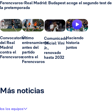
Ferencvaros-Real Madrid: Budapest acoge el segundo test de
la pretemporada
Convocatoria
Último
Haciendo
Comunicado
del Real
entrenamiento
historia
Oficial: Vini
Madrid
antes del
juntos
Jr.,
contra el
partido
renovado
Ferencvaros
contra el
hasta 2032
Ferencvaros
Más noticias
dos los equipos