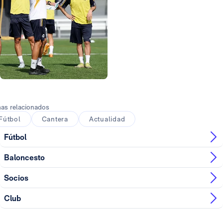
Foto: Jesús Troyano
Foto: Jesús Troyano
as relacionados
Fútbol
Cantera
Actualidad
Fútbol
Baloncesto
Socios
Club