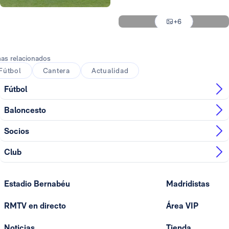
Foto: Real Madrid
Foto: Real Madrid
+6
Foto: Real Madrid
as relacionados
Fútbol
Cantera
Actualidad
Fútbol
Baloncesto
Socios
Club
Estadio Bernabéu
Madridistas
RMTV en directo
Área VIP
Noticias
Tienda