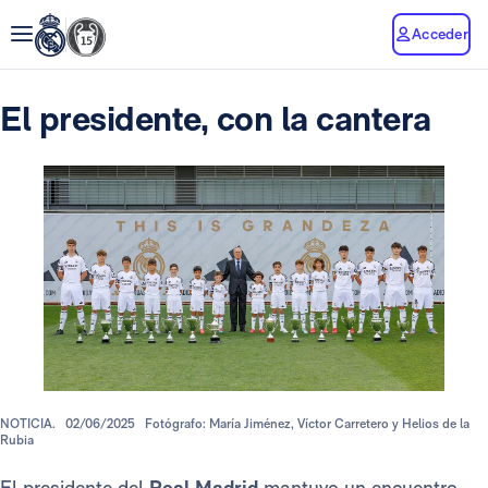
Acceder
El presidente, con la cantera
NOTICIA.
02/06/2025
Fotógrafo: María Jiménez, Víctor Carretero y Helios de la
Rubia
El presidente del
Real Madrid
mantuvo un encuentro