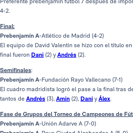
Preferente prebenjamín fútbol 7 después de impone
4-2.
Final:
Prebenjamín A
-Atlético de Madrid (4-2)
El equipo de David Valentín se hizo con el título en
final fueron
Dani
(2) y
Andrés
(2).
Semifinales
:
Prebenjamín A
-Fundación Rayo Vallecano
(7-1)
El cuadro madridista logró el pase a la final tras d
tantos de
Andrés
(3),
Amin
(2),
Dani
y
Álex
.
Fase de Grupos del Torneo de Campeones de Fút
Prebenjamín A
-Unión Adarve A (7-0)