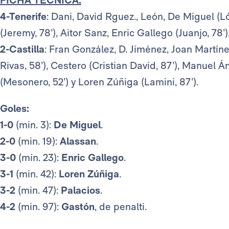
4-Tenerife
: Dani, David Rguez., León, De Miguel (Ló
(Jeremy, 78’), Aitor Sanz, Enric Gallego (Juanjo, 78’
2-Castilla
: Fran González, D. Jiménez, Joan Martí
Rivas, 58’), Cestero (Cristian David, 87’), Manuel Án
(Mesonero, 52’) y Loren Zúñiga (Lamini, 87’).
Goles:
1-0
(min. 3):
De Miguel
.
2-0
(min. 19):
Alassan
.
3-0
(min. 23):
Enric Gallego
.
3-1
(min. 42):
Loren Zúñiga
.
3-2
(min. 47):
Palacios
.
4-2
(min. 97):
Gastón
, de penalti.