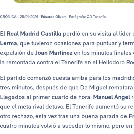
CRÓNICA.
25/01/2026
Eduardo Olivera
Fotógrafo: CD Tenerife
El
Real Madrid Castilla
perdió en su visita al líde
Lerma
, que tuvieron ocasiones para puntuar y term
expulsión de
Joan Martínez
en los minutos finales
la remontada contra el Tenerife en el Heliodoro R
El partido comenzó cuesta arriba para los madridis
tres minutos, después de que De Miguel rematara un
Llegados al primer cuarto de hora,
Manuel Ángel
r
que el meta rival detuvo. El Tenerife aumentó su r
otro rechazo, esta vez tras una buena parada de
F
cuatro minutos volvió a suceder lo mismo, pero en 