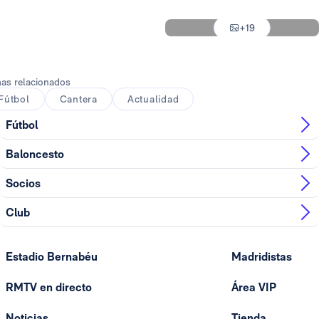
Foto: Antonio Villalba
+19
Foto: Antonio Villalba
as relacionados
Fútbol
Cantera
Actualidad
Fútbol
Baloncesto
Socios
Club
Estadio Bernabéu
Madridistas
RMTV en directo
Área VIP
Noticias
Tienda