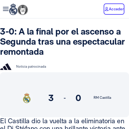
Acceder
3-0: A la final por el ascenso a
Segunda tras una espectacular
remontada
Noticia patrocinada
3
0
-
RM Castilla
El Castilla dio la vuelta a la eliminatoria en
el Di Stéfano con una brillante victoria ante