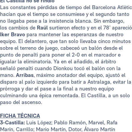
El Castilla no se rindió
Las constantes pérdidas de tiempo del Barcelona Atlètic
hacían que el tiempo se consumiese y el segundo tanto
no llegaba pese a la insistencia blanca. Sin embargo,
los cambios de
Raúl
surtieron efecto y en el 78’ apareció
Iker Bravo
para mantener las esperanzas de nuestro
equipo. El delantero, que tan solo llevaba cinco minutos
sobre el terreno de juego, cabeceó un balón desde el
punto de penalti para poner el 2-0 en el marcador e
igualar la eliminatoria. Ya en el añadido, el árbitro
señaló penalti cuando Dionkou tocó el balón con la
mano.
Arribas
, máximo anotador del equipo, ajustó el
disparo al palo izquierdo para batir a Astralaga, evitar la
prórroga y dar el pase a la final a nuestro equipo
culminando una épica remontada. El Castilla, a un solo
paso del ascenso.
FICHA TÉCNICA
3-Castilla:
Luis López; Pablo Ramón, Marvel, Rafa
Marín, Carrillo; Mario Martín, Dotor, Álvaro Martín