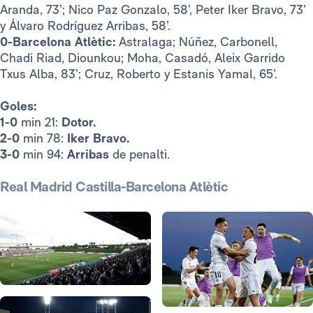
Aranda, 73’; Nico Paz Gonzalo, 58’, Peter Iker Bravo, 73’
y Álvaro Rodríguez Arribas, 58’.
0-Barcelona Atlètic:
Astralaga; Núñez, Carbonell,
Chadi Riad, Diounkou; Moha, Casadó, Aleix Garrido
Txus Alba, 83’; Cruz, Roberto y Estanis Yamal, 65’.
Goles:
1-0
min 21:
Dotor.
2-0
min 78:
Iker Bravo.
3-0
min 94:
Arribas
de penalti.
Real Madrid Castilla-Barcelona Atlètic
Foto: Antonio Villalba