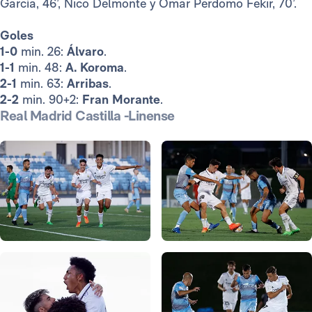
García, 46’, Nico Delmonte y Omar Perdomo Fekir, 70’.
Goles
1-0
min. 26:
Álvaro
.
1-1
min. 48:
A. Koroma
.
2-1
min. 63:
Arribas
.
2-2
min. 90+2:
Fran Morante
.
Real Madrid Castilla -Linense
Foto: María Jiménez
Foto: María Jiménez