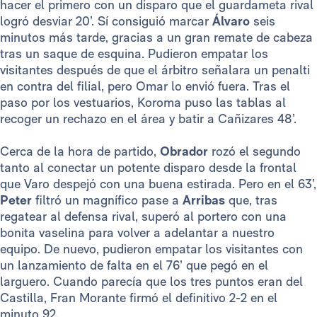
hacer el primero con un disparo que el guardameta rival
logró desviar 20’. Sí consiguió marcar
Álvaro
seis
minutos más tarde, gracias a un gran remate de cabeza
tras un saque de esquina. Pudieron empatar los
visitantes después de que el árbitro señalara un penalti
en contra del filial, pero Omar lo envió fuera. Tras el
paso por los vestuarios, Koroma puso las tablas al
recoger un rechazo en el área y batir a Cañizares 48’.
Cerca de la hora de partido,
Obrador
rozó el segundo
tanto al conectar un potente disparo desde la frontal
que Varo despejó con una buena estirada. Pero en el 63’,
Peter
filtró un magnífico pase a
Arribas
que, tras
regatear al defensa rival, superó al portero con una
bonita vaselina para volver a adelantar a nuestro
equipo. De nuevo, pudieron empatar los visitantes con
un lanzamiento de falta en el 76’ que pegó en el
larguero. Cuando parecía que los tres puntos eran del
Castilla, Fran Morante firmó el definitivo 2-2 en el
minuto 92.