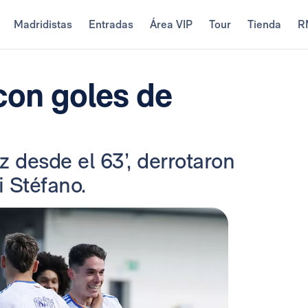
Madridistas
Entradas
Área VIP
Tour
Tienda
R
 con goles de
z desde el 63’, derrotaron
i Stéfano.