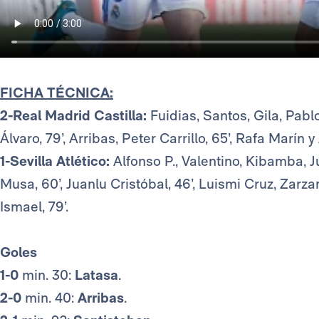
FICHA TÉCNICA:
2-Real Madrid Castilla:
Fuidias, Santos, Gila, Pabl
Álvaro, 79’, Arribas, Peter Carrillo, 65’, Rafa Marín 
1-Sevilla Atlético
:
Alfonso P., Valentino, Kibamba, J
Musa, 60’, Juanlu Cristóbal, 46’, Luismi Cruz, Zarza
Ismael, 79’.
Goles
1-0
min. 30:
Latasa
.
2-0
min. 40:
Arribas
.