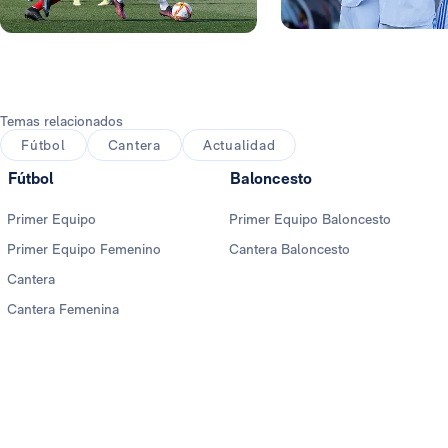
Foto: Helios de la Rubia
Foto: Helios de la Rubia
Temas relacionados
Fútbol
Cantera
Actualidad
Fútbol
Baloncesto
Primer Equipo
Primer Equipo Baloncesto
Primer Equipo Femenino
Cantera Baloncesto
Cantera
Cantera Femenina