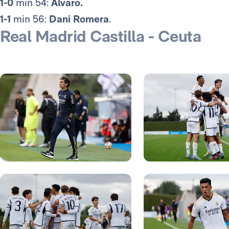
1-0
min 54:
Álvaro.
1-1
min 56:
Dani Romera
.
Real Madrid Castilla - Ceuta
Foto: Jesús Troyano
Foto: Jesús Troyano