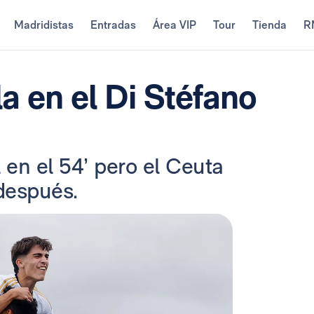
Madridistas
Entradas
Área VIP
Tour
Tienda
R
la en el Di Stéfano
l en el 54’ pero el Ceuta
después.