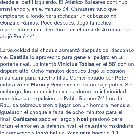
desde el perfil izquierdo. El Atlético Baleares continuó
insistiendo y, en el minuto 34, Cañizares tuvo que
emplearse a fondo para rechazar un cabezazo de
Gonzalo Ramos. Poco después, llegó la réplica
madridista con un derechazo en el área de
Arribas
que
atajó René 44’.
La velocidad del choque aumentó después del descanso
y el
Castilla
lo aprovechó para generar peligro en la
portería rival. Lo intentó
Vinicius Tobias
en el 58’ con un
disparo alto. Ocho minutos después llegó la ocasión
más clara para nuestro filial. Córner botado por
Peter
,
cabezazo de
Mario
y René sacó el balón bajo palos. Sin
embargo, los madridistas se quedaron en inferioridad
numérica por expulsión de Pablo Ramón 74’. Los de
Raúl se sobrepusieron a jugar con un hombre menos e
igualaron el choque a falta de ocho minutos para el
final.
Cañizares
sacó en largo y
Noel
presionó para
forzar el error en la defensa rival; el delantero madridista
lo aprovechó y logró batir a René para hacer el 1-1