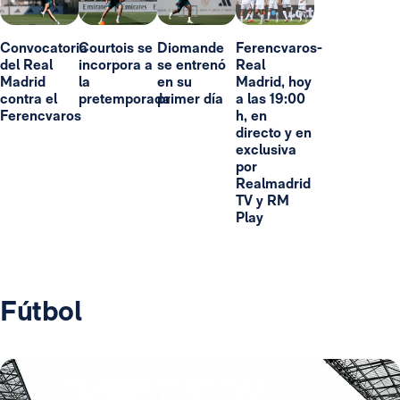
Convocatoria
Courtois se
Diomande
Ferencvaros-
del Real
incorpora a
se entrenó
Real
Madrid
la
en su
Madrid, hoy
contra el
pretemporada
primer día
a las 19:00
Ferencvaros
h, en
directo y en
exclusiva
por
Realmadrid
TV y RM
Play
Fútbol