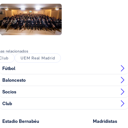
Foto: Real Madrid
Foto: Real Madrid
Foto: Real Madrid
as relacionados
Club
UEM Real Madrid
Fútbol
Baloncesto
Socios
Club
Estadio Bernabéu
Madridistas