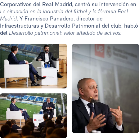
Corporativos del Real Madrid, centró su intervención en
La situación en la industria del fútbol y la fórmula Real
Madrid
. Y Francisco Panadero, director de
Infraestructuras y Desarrollo Patrimonial del club, habló
del
Desarrollo patrimonial: valor añadido de activos.
Foto: Real Madrid
Foto: Real Madrid