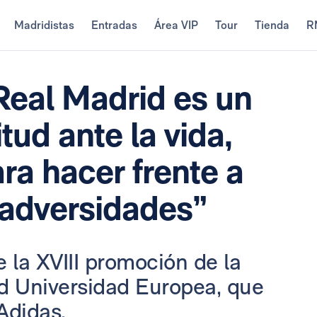
Madridistas
Entradas
Área VIP
Tour
Tienda
R
 Real Madrid es un
tud ante la vida,
a hacer frente a
 adversidades”
e la XVIII promoción de la
id Universidad Europea, que
Adidas.