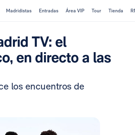
Madridistas
Entradas
Área VIP
Tour
Tienda
R
rid TV: el
co, en directo a las
ce los encuentros de