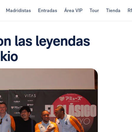
Madridistas
Entradas
Área VIP
Tour
Tienda
R
on las leyendas
kio