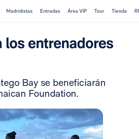
Madridistas
Entradas
Área VIP
Tour
Tienda
R
 los entrenadores
tego Bay se beneficiarán
maican Foundation.