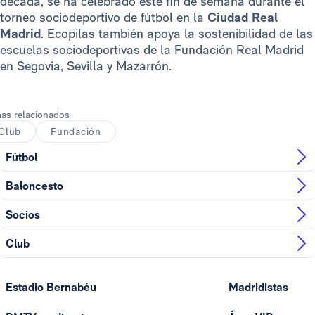
década, se ha celebrado este fin de semana durante el
torneo sociodeportivo de fútbol en la
Ciudad Real
Madrid
. Ecopilas también apoya la sostenibilidad de las
escuelas sociodeportivas de la Fundación Real Madrid
en Segovia, Sevilla y Mazarrón.
as relacionados
Club
Fundación
Fútbol
Baloncesto
Socios
Club
Estadio Bernabéu
Madridistas