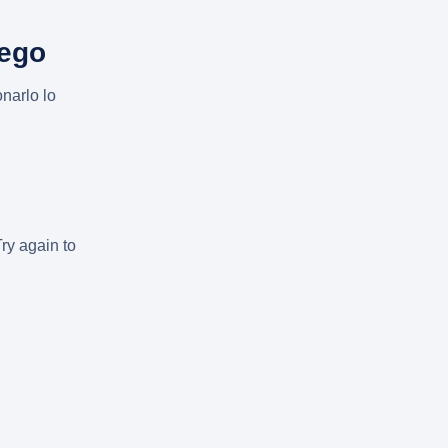
uego
narlo lo
Try again to