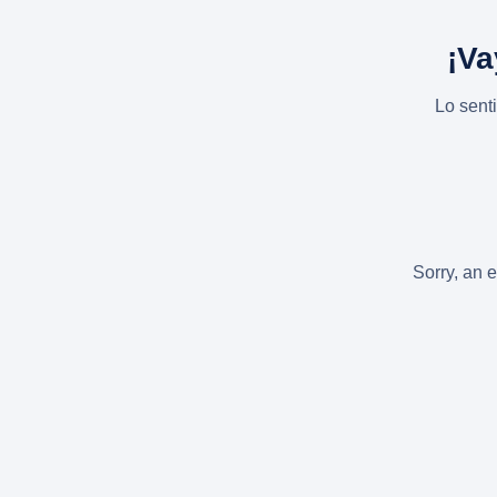
¡Va
Lo sent
Sorry, an e