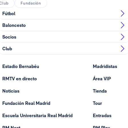
Club
Fundación
Fútbol
Baloncesto
Socios
Club
Estadio Bernabéu
Madridistas
RMTV en directo
Área VIP
Noticias
Tienda
Fundación Real Madrid
Tour
Escuela Universitaria Real Madrid
Entradas
RM Next
RM Play