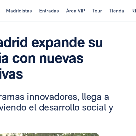
Madridistas
Entradas
Área VIP
Tour
Tienda
R
adrid expande su
ia con nuevas
ivas
ramas innovadores, llega a
iendo el desarrollo social y