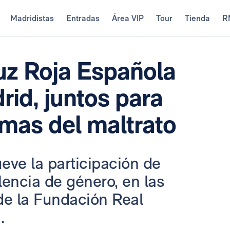
Madridistas
Entradas
Área VIP
Tour
Tienda
R
uz Roja Española
id, juntos para
imas del maltrato
ve la participación de
lencia de género, en las
de la Fundación Real
.