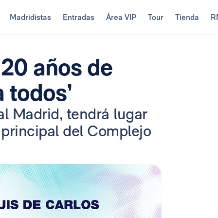
Madridistas
Entradas
Área VIP
Tour
Tienda
R
‘120 años de
 todos’
l Madrid, tendrá lugar
o principal del Complejo