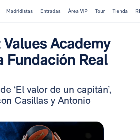
Madridistas
Entradas
Área VIP
Tour
Tienda
R
t Values Academy
la Fundación Real
de ‘El valor de un capitán’,
on Casillas y Antonio