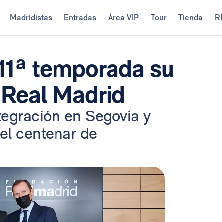
Madridistas
Entradas
Área VIP
Tour
Tienda
R
 11ª temporada su
 Real Madrid
ntegración en Segovia y
el centenar de