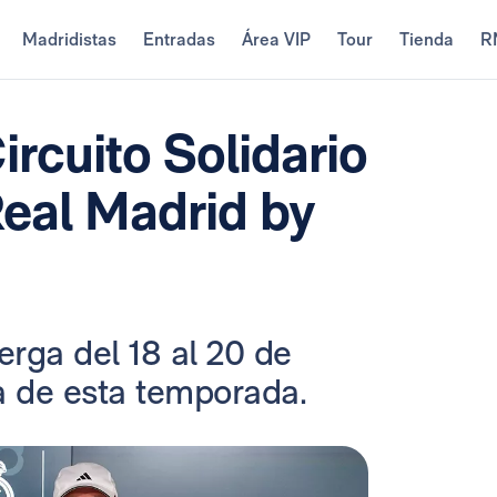
Madridistas
Entradas
Área VIP
Tour
Tienda
R
rcuito Solidario
eal Madrid by
rga del 18 al 20 de
a de esta temporada.