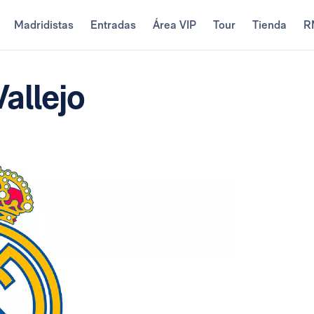
Madridistas
Entradas
Área VIP
Tour
Tienda
R
allejo