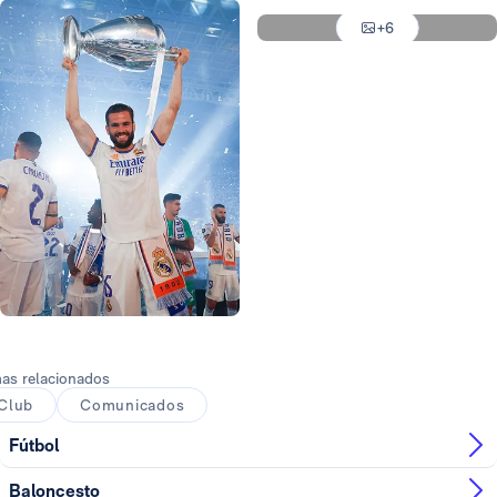
Foto: Realmadrid.com
+6
Foto: Realmadrid.com
Foto: Realmadrid.com
as relacionados
Club
Comunicados
Fútbol
Baloncesto