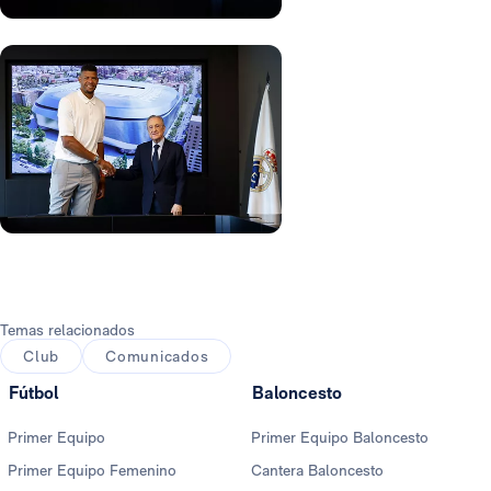
Foto: Real Madrid
Foto: Real Madrid
Foto: Real Madrid
Temas relacionados
Club
Comunicados
Fútbol
Baloncesto
Primer Equipo
Primer Equipo Baloncesto
Primer Equipo Femenino
Cantera Baloncesto