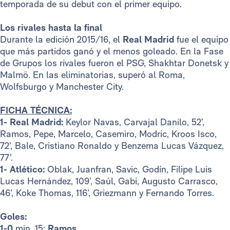
temporada de su debut con el primer equipo.
Los rivales hasta la final
Durante la edición 2015/16, el
Real Madrid
fue el equipo
que más partidos ganó y el menos goleado. En la Fase
de Grupos los rivales fueron el PSG, Shakhtar Donetsk y
Malmö. En las eliminatorias, superó al Roma,
Wolfsburgo y Manchester City.
FICHA TÉCNICA:
1- Real Madrid:
Keylor Navas, Carvajal Danilo, 52’,
Ramos, Pepe, Marcelo, Casemiro, Modric, Kroos Isco,
72’, Bale, Cristiano Ronaldo y Benzema Lucas Vázquez,
77’.
1- Atlético:
Oblak, Juanfran, Savic, Godín, Filipe Luis
Lucas Hernández, 109’, Saúl, Gabi, Augusto Carrasco,
46’, Koke Thomas, 116’, Griezmann y Fernando Torres.
Goles:
1-0
min. 15:
Ramos.