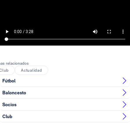
as relacionados
Club
Actualidad
Fútbol
Baloncesto
Socios
Club