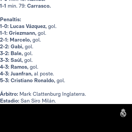
1-1
min. 79:
Carrasco.
Penaltis:
1-0: Lucas Vázquez,
gol.
1-1: Griezmann,
gol.
2-1: Marcelo,
gol.
2-2: Gabi,
gol.
3-2: Bale,
gol.
3-3: Saúl,
gol.
4-3: Ramos,
gol.
4-3: Juanfran,
al poste.
5-3: Cristiano Ronaldo,
gol.
Árbitro:
Mark Clattenburg Inglaterra.
Estadio:
San Siro Milán.