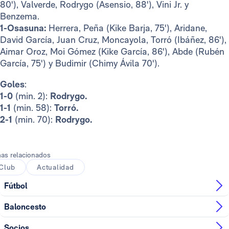
80'), Valverde, Rodrygo (Asensio, 88'), Vini Jr. y
Benzema.
1-Osasuna:
Herrera, Peña (Kike Barja, 75'), Aridane,
David García, Juan Cruz, Moncayola, Torró (Ibáñez, 86'),
Aimar Oroz, Moi Gómez (Kike García, 86'), Abde (Rubén
García, 75') y Budimir (Chimy Ávila 70').
Goles
:
1-0
(min. 2):
Rodrygo.
1-1
(min. 58):
Torró.
2-1
(min. 70):
Rodrygo.
as relacionados
Club
Actualidad
Fútbol
Baloncesto
Socios