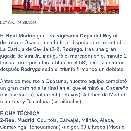
NOTICIA.
06/05/2025
El
Real Madrid
ganó su
vigésima Copa del Rey
al
derrotar a Osasuna en la final disputada en el estadio
La Cartuja de Sevilla (2-1).
Rodrygo
, tras una gran
jugada de
Vini Jr
., inauguró el marcador en el minuto 2.
Lucas Torró puso las tablas en el 58’, pero 12 minutos
después
Rodrygo
selló el triunfo firmando un doblete.
Antes de medirse a Osasuna, nuestro equipo completó
un gran camino a la final en el que eliminó al Cacereño
(dieciseisavos), Villarreal (octavos), Atlético de Madrid
(cuartos) y Barcelona (semifinales).
FICHA TÉCNICA
2-Real Madrid:
Courtois, Carvajal, Militão, Alaba,
Camavinga, Tchouameni (Rudiger, 69'), Kroos (Modric,