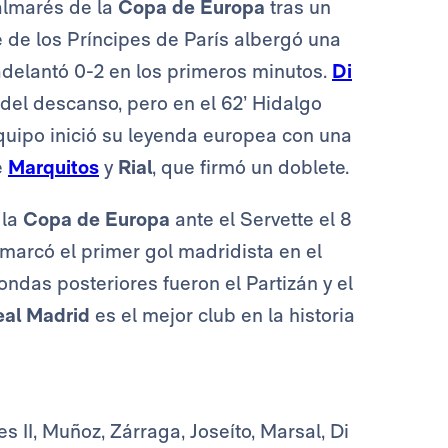
almarés de la
Copa de Europa
tras un
e de los Príncipes de París albergó una
 adelantó 0-2 en los primeros minutos.
Di
 del descanso, pero en el 62’ Hidalgo
quipo inició su leyenda europea con una
e
Marquitos
y
Rial
, que firmó un doblete.
 la
Copa de Europa
ante el Servette el 8
marcó el primer gol madridista en el
rondas posteriores fueron el Partizán y el
eal Madrid
es el mejor club en la historia
s II, Muñoz, Zárraga, Joseíto, Marsal, Di