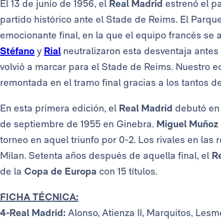
El 13 de junio de 1956, el
Real Madrid
estrenó el p
partido histórico ante el Stade de Reims. El Parqu
emocionante final, en la que el equipo francés se
Stéfano
y
Rial
neutralizaron esta desventaja antes
volvió a marcar para el Stade de Reims. Nuestro e
remontada en el tramo final gracias a los tantos d
En esta primera edición, el
Real Madrid
debutó en
de septiembre de 1955 en Ginebra.
Miguel Muñoz
torneo en aquel triunfo por 0-2. Los rivales en las 
Milan. Setenta años después de aquella final, el
R
de la
Copa de Europa
con 15 títulos.
FICHA TÉCNICA:
4-Real Madrid:
Alonso, Atienza II, Marquitos, Lesme