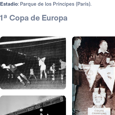
Estadio
: Parque de los Príncipes (París).
1ª Copa de Europa
Foto: Realmadrid.com