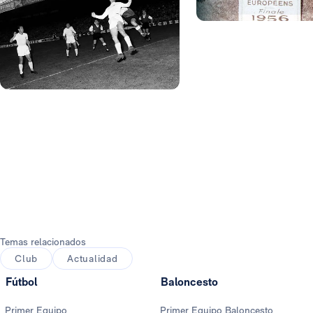
Foto: Realmadrid.com
Foto: Realmadrid.com
Foto: Getty Images
Foto: Getty Images
Foto: Getty Images
Temas relacionados
Club
Actualidad
Fútbol
Baloncesto
Primer Equipo
Primer Equipo Baloncesto