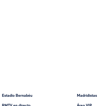
Estadio Bernabéu
Madridistas
RMTV en directo
Área VIP