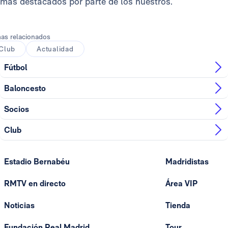
más destacados por parte de los nuestros.
as relacionados
Club
Actualidad
Fútbol
Baloncesto
Socios
Club
Estadio Bernabéu
Madridistas
RMTV en directo
Área VIP
Noticias
Tienda
Fundación Real Madrid
Tour