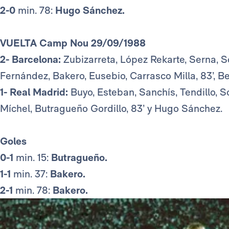
2-0
min. 78:
Hugo Sánchez.
VUELTA Camp Nou 29/09/1988
2- Barcelona:
Zubizarreta, López Rekarte, Serna, So
Fernández, Bakero, Eusebio, Carrasco Milla, 83’, Beg
1- Real Madrid:
Buyo, Esteban, Sanchís, Tendillo, S
Míchel, Butragueño Gordillo, 83’ y Hugo Sánchez.
Goles
0-1
min. 15:
Butragueño.
1-1
min. 37:
Bakero.
2-1
min. 78:
Bakero.