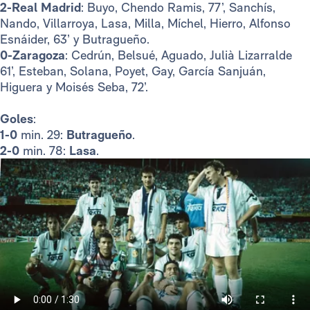
2-Real Madrid
: Buyo, Chendo Ramis, 77’, Sanchís,
Nando, Villarroya, Lasa, Milla, Míchel, Hierro, Alfonso
Esnáider, 63’ y Butragueño.
0-Zaragoza
: Cedrún, Belsué, Aguado, Julià Lizarralde
61’, Esteban, Solana, Poyet, Gay, García Sanjuán,
Higuera y Moisés Seba, 72’.
Goles
:
1-0
min. 29:
Butragueño
.
2-0
min. 78:
Lasa
.