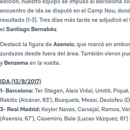
edición, nuestro equipo se impuso al Barcelona con 
encuentro de ida se disputó en el Camp Nou, dond
resultado (1-3). Tres días más tarde se adjudicó el 
el
Santiago Bernabéu
.
Destacó la figura de
Asensio
, que marcó en ambos
zurdazos desde fuera del área. También vieron pu
y
Benzema
en la vuelta.
IDA (13/8/2017)
1- Barcelona:
Ter Stegen, Aleix Vidal, Umtiti, Piqué, 
Rakitic (Alcácer, 83’), Busquets, Messi, Deulofeu (D
3- Real Madrid:
Keylor Navas, Carvajal, Ramos, Var
(Asensio, 67’), Casemiro, Bale (Lucas Vázquez, 81’)