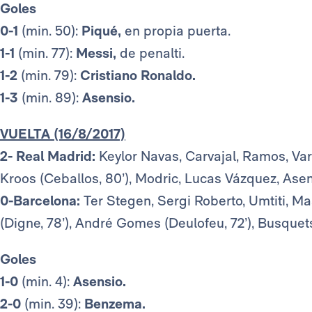
Goles
0-1
(min. 50):
Piqué,
en propia puerta.
1-1
(min. 77):
Messi,
de penalti.
1-2
(min. 79):
Cristiano Ronaldo.
1-3
(min. 89):
Asensio.
VUELTA (16/8/2017)
2- Real Madrid:
Keylor Navas, Carvajal, Ramos, Var
Kroos (Ceballos, 80’), Modric, Lucas Vázquez, Ase
0-Barcelona:
Ter Stegen, Sergi Roberto, Umtiti, Ma
(Digne, 78’), André Gomes (Deulofeu, 72’), Busquets
Goles
1-0
(min. 4):
Asensio.
2-0
(min. 39):
Benzema.