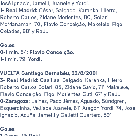
José Ignacio, Jamelli, Juanele y Yordi.
1- Real Madrid:
César, Salgado, Karanka, Hierro,
Roberto Carlos, Zidane Morientes, 80’, Solari
McManaman, 70’, Flavio Conceição, Makelele, Figo
Celades, 88’ y Raúl.
Goles
0-1
min. 54:
Flavio Conceição.
1-1
min. 79:
Yordi.
VUELTA Santiago Bernabéu, 22/8/2001
3- Real Madrid:
Casillas, Salgado, Karanka, Hierro,
Roberto Carlos Solari, 85’, Zidane Savio, 71’, Makelele,
Flavio Conceição, Figo, Morientes Guti, 67’ y Raúl.
0-Zaragoza:
Láinez, Paco Jémez, Aguado, Sündgren,
Esquerdinha, Vellisca Juanele, 81’, Aragón Yordi, 74’, José
Ignacio, Acuña, Jamelli y Galletti Cuartero, 59’.
Goles
1-0
min. 74:
Raúl.