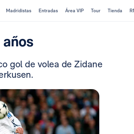
Madridistas
Entradas
Área VIP
Tour
Tienda
R
 años
ico gol de volea de Zidane
verkusen.