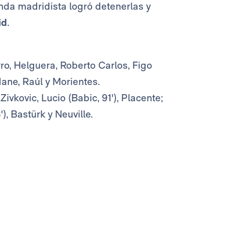
enda madridista logró detenerlas y
id
.
rro, Helguera, Roberto Carlos, Figo
dane, Raúl y Morientes.
Zivkovic, Lucio (Babic, 91'), Placente;
), Bastürk y Neuville.