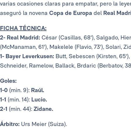
varias ocasiones claras para empatar, pero la ley
aseguró la novena
Copa de Europa
del
Real Madr
FICHA TÉCNICA:
2- Real Madrid:
César (Casillas, 68'), Salgado, Hie
(McManaman, 61'), Makelele (Flavio, 73'), Solari, Zi
1- Bayer Leverkusen:
Butt, Sebescen (Kirsten, 65'), 
Schneider, Ramelow, Ballack, Brdaric (Berbatov, 38'
Goles:
1-0
(min. 9):
Raúl.
1-1
(min. 14):
Lucio.
2-1
(min. 44):
Zidane.
Árbitro:
Urs Meier (Suiza).