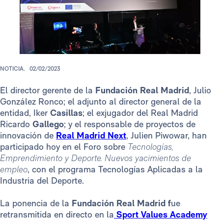
NOTICIA.
02/02/2023
El director gerente de la
Fundación Real Madrid
, Julio
González Ronco; el adjunto al director general de la
entidad, Iker
Casillas
; el exjugador del Real Madrid
Ricardo
Gallego
; y el responsable de proyectos de
innovación de
Real Madrid Next
, Julien Piwowar, han
participado hoy en el Foro sobre
Tecnologías,
Emprendimiento y Deporte. Nuevos yacimientos de
empleo
, con el programa Tecnologías Aplicadas a la
Industria del Deporte.
La ponencia de la
Fundación Real Madrid f
ue
retransmitida en directo en la
Sport Values Academy