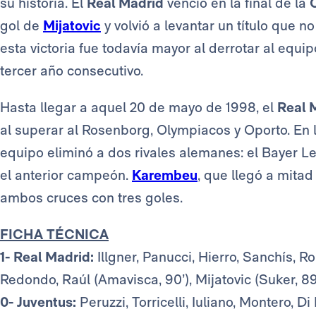
su historia. El
Real Madrid
venció en la final de la
gol de
Mijatovic
y volvió a levantar un título que 
esta victoria fue todavía mayor al derrotar al equip
tercer año consecutivo.
Hasta llegar a aquel 20 de mayo de 1998, el
Real 
al superar al Rosenborg, Olympiacos y Oporto. En l
equipo eliminó a dos rivales alemanes: el Bayer L
el anterior campeón.
Karembeu
, que llegó a mita
ambos cruces con tres goles.
FICHA TÉCNICA
1- Real Madrid:
Illgner, Panucci, Hierro, Sanchís, 
Redondo, Raúl (Amavisca, 90’), Mijatovic (Suker, 89’
0- Juventus:
Peruzzi, Torricelli, Iuliano, Montero, D