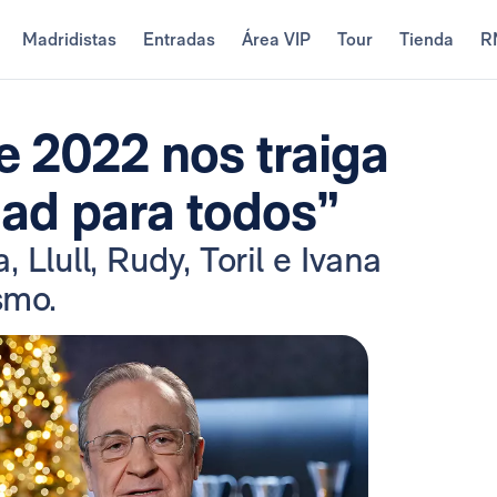
Madridistas
Entradas
Área VIP
Tour
Tienda
R
e 2022 nos traiga
idad para todos”
 Llull, Rudy, Toril e Ivana
smo.