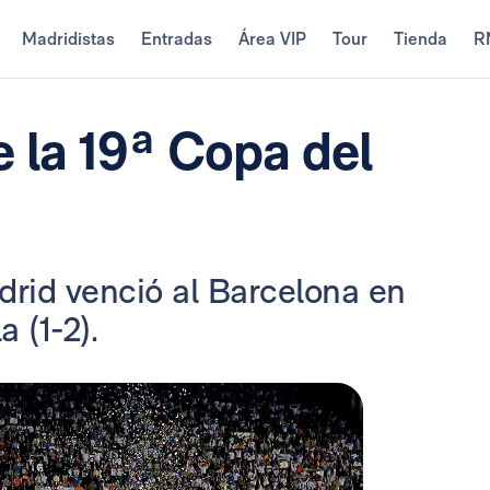
Madridistas
Entradas
Área VIP
Tour
Tienda
R
 la 19ª Copa del
adrid venció al Barcelona en
 (1-2).