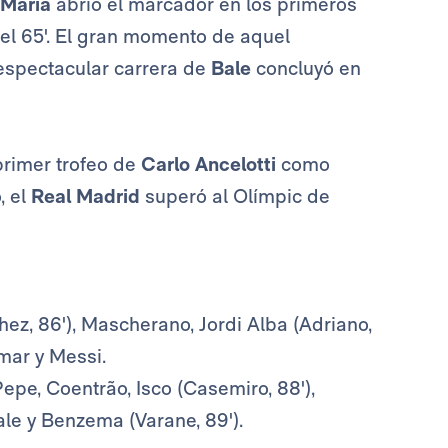
 María
abrió el marcador en los primeros
n el 65'. El gran momento de aquel
 espectacular carrera de
Bale
concluyó en
 primer trofeo de
Carlo Ancelotti
como
, el
Real
Madrid
superó al Olímpic de
chez, 86'), Mascherano, Jordi Alba (Adriano,
ymar y Messi.
epe, Coentrão, Isco (Casemiro, 88'),
Bale y Benzema (Varane, 89').