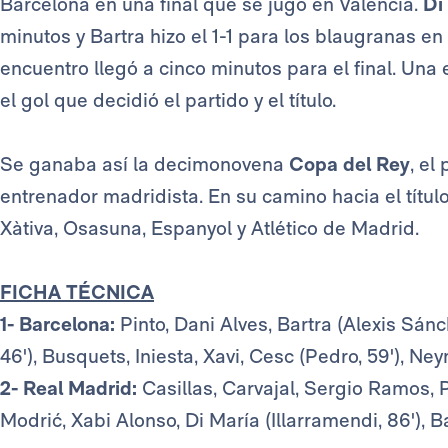
Barcelona en una final que se jugó en Valencia.
Di
minutos y Bartra hizo el 1-1 para los blaugranas e
encuentro llegó a cinco minutos para el final. Una
el gol que decidió el partido y el título.
Se ganaba así la decimonovena
Copa del Rey
, el
entrenador madridista. En su camino hacia el título
Xàtiva, Osasuna, Espanyol y Atlético de Madrid.
FICHA TÉCNICA
1- Barcelona:
Pinto, Dani Alves, Bartra (Alexis Sán
46'), Busquets, Iniesta, Xavi, Cesc (Pedro, 59'), Ne
2- Real Madrid:
Casillas, Carvajal, Sergio Ramos, P
Modrić, Xabi Alonso, Di María (Illarramendi, 86'), 