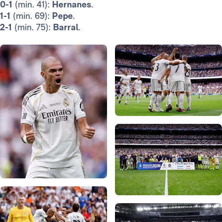
0-1
(min. 41):
Hernanes
.
1-1
(min. 69):
Pepe
.
2-1
(min. 75):
Barral
.
Foto: Real Madrid
Foto: Real Madrid
Foto: Real Madrid