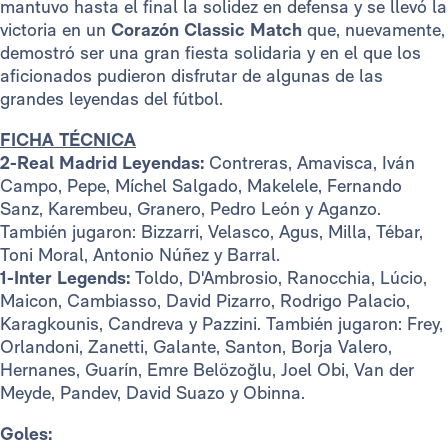
mantuvo hasta el final la solidez en defensa y se llevó la
victoria en un
Corazón Classic Match
que, nuevamente,
demostró ser una gran fiesta solidaria y en el que los
aficionados pudieron disfrutar de algunas de las
grandes leyendas del fútbol.
FICHA TÉCNICA
2-Real Madrid Leyendas:
Contreras, Amavisca, Iván
Campo, Pepe, Míchel Salgado, Makelele, Fernando
Sanz, Karembeu, Granero, Pedro León y Aganzo.
También jugaron: Bizzarri, Velasco, Agus, Milla, Tébar,
Toni Moral, Antonio Núñez y Barral.
1-Inter Legends:
Toldo, D'Ambrosio, Ranocchia, Lúcio,
Maicon, Cambiasso, David Pizarro, Rodrigo Palacio,
Karagkounis, Candreva y Pazzini. También jugaron: Frey,
Orlandoni, Zanetti, Galante, Santon, Borja Valero,
Hernanes, Guarín, Emre Belözoğlu, Joel Obi, Van der
Meyde, Pandev, David Suazo y Obinna.
Goles: