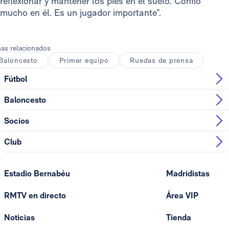
reflexionar y mantener los pies en el suelo. Confío
mucho en él. Es un jugador importante”.
as relacionados
Baloncesto
Primer equipo
Ruedas de prensa
Fútbol
Baloncesto
Socios
Club
Estadio Bernabéu
Madridistas
RMTV en directo
Área VIP
Noticias
Tienda