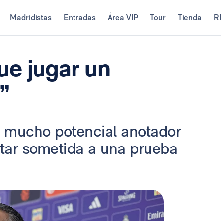
Madridistas
Entradas
Área VIP
Tour
Tienda
R
ue jugar un
”
ne mucho potencial anotador
star sometida a una prueba