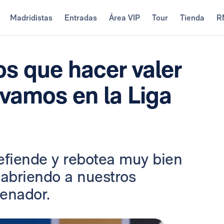
Madridistas
Entradas
Área VIP
Tour
Tienda
R
s que hacer valer
evamos en la Liga
efiende y rebotea muy bien
 abriendo a nuestros
renador.