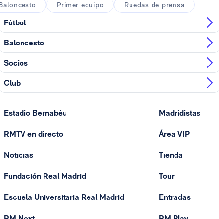
Baloncesto
Primer equipo
Ruedas de prensa
Fútbol
Baloncesto
Socios
Club
Estadio Bernabéu
Madridistas
RMTV en directo
Área VIP
Noticias
Tienda
Fundación Real Madrid
Tour
Escuela Universitaria Real Madrid
Entradas
RM Next
RM Play