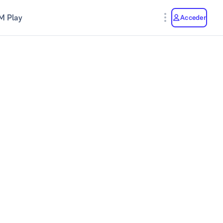
M Play
Acceder