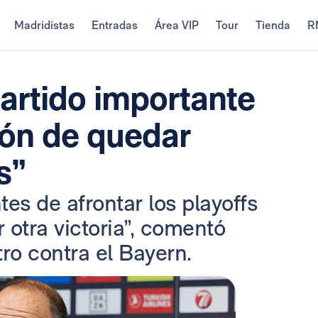
Madridistas
Entradas
Área VIP
Tour
Tienda
R
artido importante
ión de quedar
s”
s de afrontar los playoffs
otra victoria”, comentó
ro contra el Bayern.